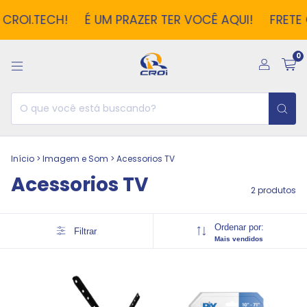
OI.TECH!
É UM PRAZER TER VOCÊ AQUI!
FRETE GR
0
Início
>
Imagem e Som
>
Acessorios TV
Acessorios TV
2 produtos
Ordenar por:
Filtrar
Mais vendidos