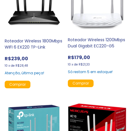
Roteador Wireless 1200Mbps
Roteador Wireless 1800Mbps
Dual Gigabit EC220-G5
WIFI 6 EX220 TP-Link
R$179,00
R$239,00
10
x
de
R$21,33
10
x
de
R$28,48
Só restam
5
em estoque!
Atenção, última peça!