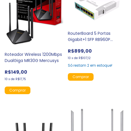
RouterBoard 5 Portas
Gigabit+1 SFP RB960P
Mikrotik
R$899,00
Roteador Wireless 1200Mbps
10
x
de
R$107,12
DualGiga MR30G Mercusys
Só restam
2
em estoque!
R$149,00
10
x
de
R$17,75