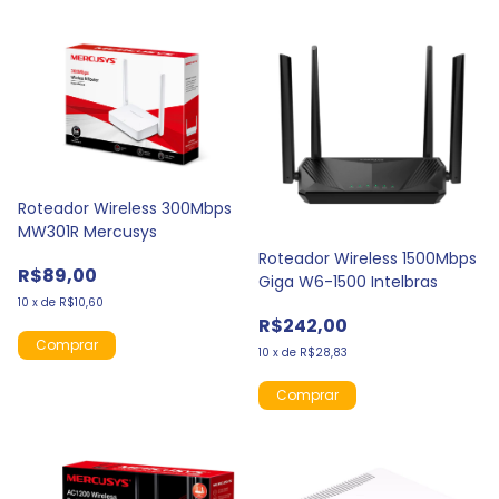
Roteador Wireless 300Mbps
MW301R Mercusys
Roteador Wireless 1500Mbps
R$89,00
Giga W6-1500 Intelbras
10
x
de
R$10,60
R$242,00
10
x
de
R$28,83