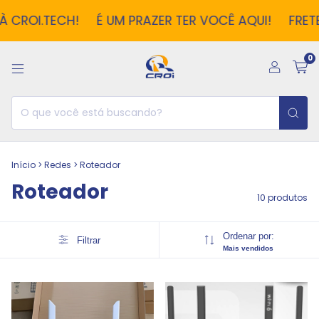
 CROI.TECH!
É UM PRAZER TER VOCÊ AQUI!
FRETE 
0
Início
>
Redes
>
Roteador
Roteador
10 produtos
Ordenar por:
Filtrar
Mais vendidos