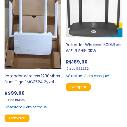
Roteador Wireless 1500Mbps
WIFI 6 SH1510RW
R$189,00
10
x
de
R$22,52
Roteador Wireless 1200Mbps
Só restam
3
em estoque!
Dual Giga EMG3524 Zyxel
R$99,00
10
x
de
R$11,80
Só restam
3
em estoque!