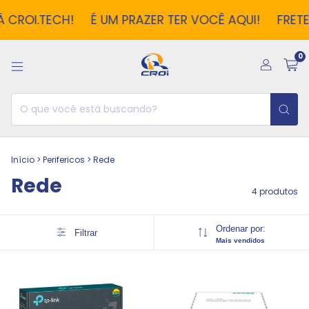
 CROI.TECH!
É UM PRAZER TER VOCÊ AQUI!
FRETE
0
Início
>
Perifericos
>
Rede
Rede
4 produtos
Ordenar por:
Filtrar
Mais vendidos