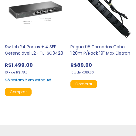
Switch 24 Portas + 4 SFP
Régua 08 Tomadas Cabo
Gerenciável L2+ TL-SG3428
1,20m P/Rack 19" Max Eletron
R$1.499,00
R$89,00
10
x
de
R$178,61
10
x
de
R$10,60
Só restam
2
em estoque!