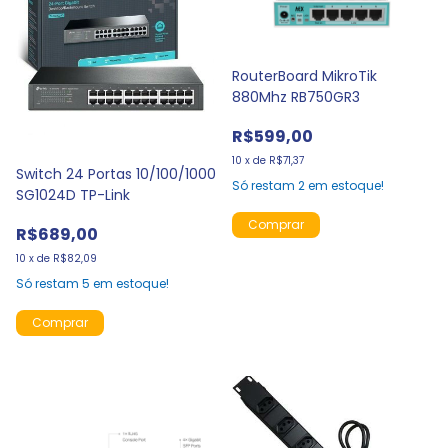
RouterBoard MikroTik
880Mhz RB750GR3
R$599,00
10
x
de
R$71,37
Switch 24 Portas 10/100/1000
Só restam
2
em estoque!
SG1024D TP-Link
R$689,00
10
x
de
R$82,09
Só restam
5
em estoque!